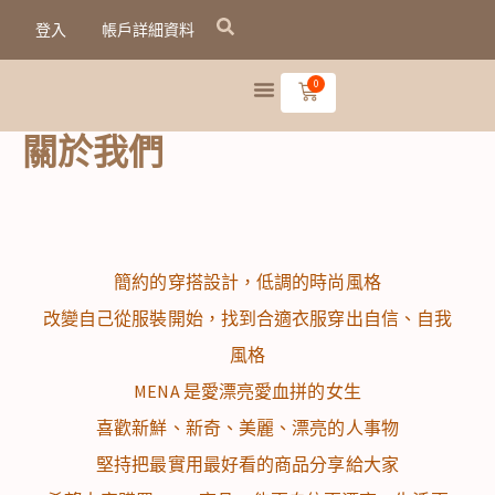
跳
登入
帳戶詳細資料
至
主
0
購
物
要
籃
內
關於我們
容
簡約的穿搭設計，低調的時尚風格
改變自己從服裝開始，找到合適衣服穿出自信、自我
風格
MENA 是愛漂亮愛血拼的女生
喜歡新鮮、新奇、美麗、漂亮的人事物
堅持把最實用最好看的商品分享給大家