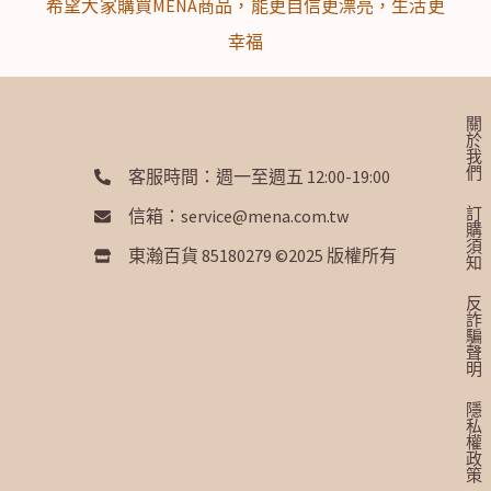
希望大家購買MENA商品，能更自信更漂亮，生活更
幸福
關
於
我
們
客服時間：週一至週五 12:00-19:00
訂
信箱：service@mena.com.tw
購
須
東瀚百貨 85180279 ©2025 版權所有
知
反
詐
騙
聲
明
隱
私
權
政
策