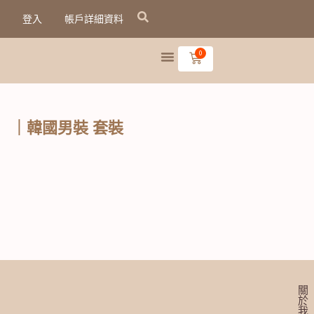
跳
登入
帳戶詳細資料
至
主
0
購
物
要
籃
內
容
｜韓國男裝 套裝
關
於
我