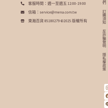
們
客服時間：週一至週五 12:00-19:00
訂
信箱：service@mena.com.tw
購
須
東瀚百貨 85180279 ©2025 版權所有
知
反
詐
騙
聲
明
隱
私
權
政
策