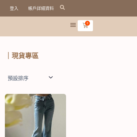
跳
登入
帳戶詳細資料
至
主
0
購
物
要
籃
內
容
｜現貨專區
原
目
始
前
價
價
格：
格：
NT$1,680。
NT$1,200。