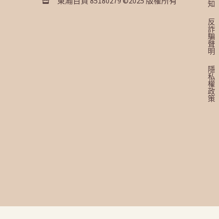
東瀚百貨 85180279 ©2025 版權所有
知
反
詐
騙
聲
明
隱
私
權
政
策