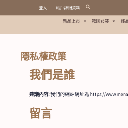
跳
登入
帳戶詳細資料
至
主
新品上市
韓國女裝
飾
要
內
容
隱私權政策
我們是誰
建議內容:
我們的網站網址為 https://www.mena.
留言