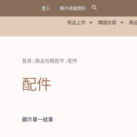
跳
登入
帳戶詳細資料
至
主
新品上市
韓國女裝
飾
要
內
容
首頁
/
飾品包鞋配件
/ 配件
配件
顯示單一結果